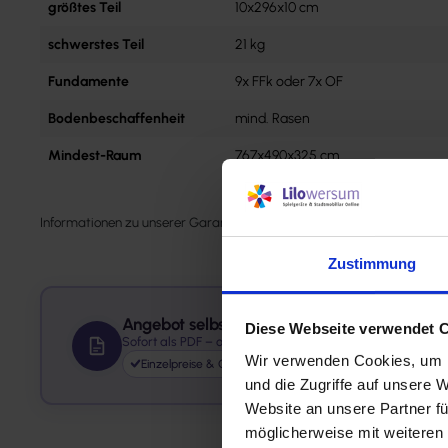
größtes Teil
10x296x10 cm
schwerstes Teil
21 kg
Fundamente
9x FFk oder 7x OF
Bodenbeschaffenheit
mind. Rasen
Mindest-Raum
767x490x325 cm
Informationen zu unserer Garantie und Gewährleistung entnehmen Sie
Zustimmung
Angebot selbst erstellen
Diese Webseite verwendet 
Sofort als PDF – ohne Wartezeit
Wir verwenden Cookies, um I
Einzelpreise & Gesamtpreis
Versandkosten ausgewi
und die Zugriffe auf unsere 
Website an unsere Partner fü
möglicherweise mit weiteren