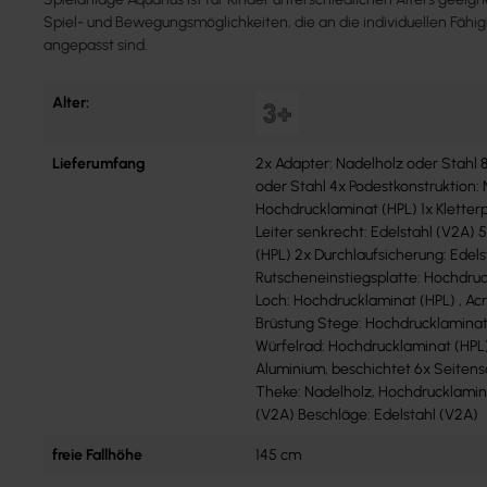
Spiel- und Bewegungsmöglichkeiten, die an die individuellen Fähig
angepasst sind.
Alter:
Lieferumfang
2x Adapter: Nadelholz oder Stahl 
oder Stahl 4x Podestkonstruktion:
Hochdrucklaminat (HPL) 1x Kletterp
Leiter senkrecht: Edelstahl (V2A)
(HPL) 2x Durchlaufsicherung: Edels
Rutscheneinstiegsplatte: Hochdruc
Loch: Hochdrucklaminat (HPL) , Acr
Brüstung Stege: Hochdrucklaminat 
Würfelrad: Hochdrucklaminat (HPL) 
Aluminium, beschichtet 6x Seitens
Theke: Nadelholz, Hochdrucklamina
(V2A) Beschläge: Edelstahl (V2A)
freie Fallhöhe
145 cm