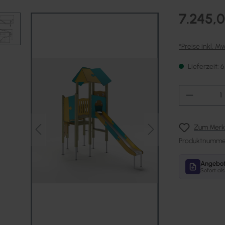
7.245,0
*Preise inkl. M
Lieferzeit:
Produkt 
Zum Merkz
Produktnumme
Angebot 
Sofort al