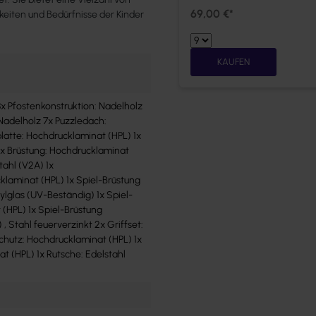
69,00 €*
keiten und Bedürfnisse der Kinder
KAUFEN
8x Pfostenkonstruktion: Nadelholz
 Nadelholz 7x Puzzledach:
latte: Hochdrucklaminat (HPL) 1x
 5x Brüstung: Hochdrucklaminat
tahl (V2A) 1x
klaminat (HPL) 1x Spiel-Brüstung
ylglas (UV-Beständig) 1x Spiel-
(HPL) 1x Spiel-Brüstung
, Stahl feuerverzinkt 2x Griffset:
chutz: Hochdrucklaminat (HPL) 1x
t (HPL) 1x Rutsche: Edelstahl