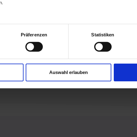
n.
Präferenzen
Statistiken
en Sie weitere Dateiformate (z. B. .DWG) 
ontaktieren Sie uns gerne
– wir helfen weite
Auswahl erlauben