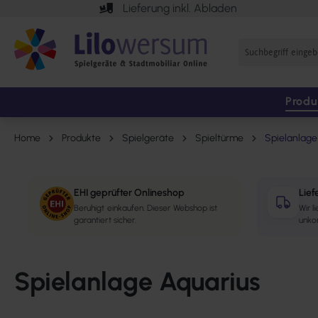
Lieferung inkl. Abladen
springen
Zur Hauptnavigation springen
Produ
Home
Produkte
Spielgeräte
Spieltürme
Spielanlage
EHI geprüfter Onlineshop
Lief
Beruhigt einkaufen. Dieser Webshop ist
Wir l
garantiert sicher.
unkom
Spielanlage Aquarius