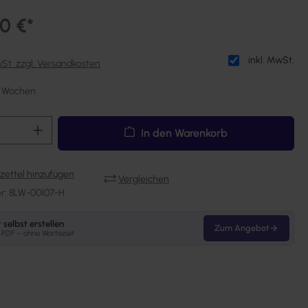
0 €*
inkl. MwSt.
wSt. zzgl. Versandkosten
 6 Wochen
Anzahl: Gib den gewünschten Wert ein oder
In den Warenkorb
ettel hinzufügen
Vergleichen
r:
8LW-00107-H
selbst erstellen
Zum Angebot
s PDF – ohne Wartezeit