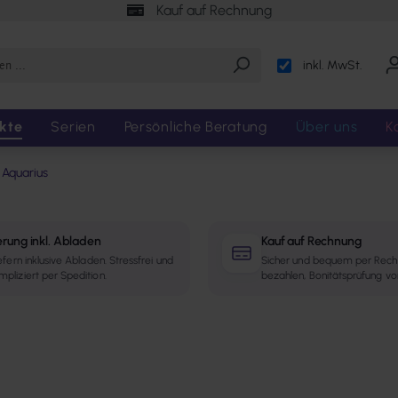
Kauf auf Rechnung
inkl. MwSt.
kte
Serien
Persönliche Beratung
Über uns
K
 Aquarius
erung inkl. Abladen
Kauf auf Rechnung
iefern inklusive Abladen. Stressfrei und
Sicher und bequem per Rec
pliziert per Spedition.
bezahlen, Bonitätsprüfung vo