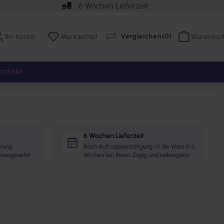
6 Wochen Lieferzeit
Vergleichen
(
0
)
Ihr Konto
Merkzettel
Warenkor
ontakt
6 Wochen Lieferzeit
hnung
Nach Auftragsbestätigung ist die Ware in 6
rausgesetzt.
Wochen bei Ihnen. Zügig und reibungslos.