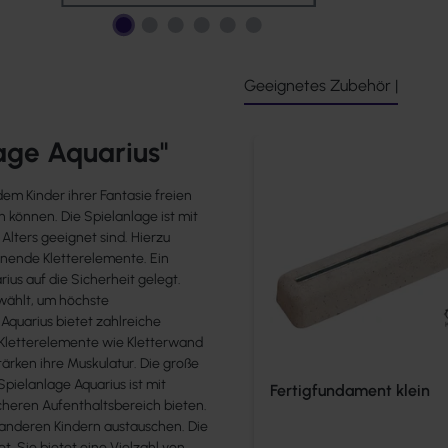
Geeignetes Zubehör |
age Aquarius"
Produktgalerie überspringen
dem Kinder ihrer Fantasie freien
n können. Die Spielanlage ist mit
lters geeignet sind. Hierzu
nnende Kletterelemente. Ein
us auf die Sicherheit gelegt.
wählt, um höchste
 Aquarius bietet zahlreiche
 Kletterelemente wie Kletterwand
tärken ihre Muskulatur. Die große
pielanlage Aquarius ist mit
Fertigfundament klein
cheren Aufenthaltsbereich bieten.
t anderen Kindern austauschen. Die
t. Sie bietet eine Vielzahl von