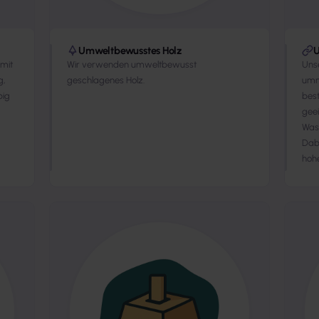
Umweltbewusstes Holz
U
omit
Wir verwenden umweltbewusst
Unse
g,
geschlagenes Holz.
umm
big
bes
geei
Was
Dabe
hohe