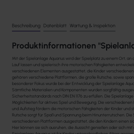
Beschreibung
Datenblatt
Wartung & Inspektion
Produktinformationen "Spielanl
Mit der Spielanlage Aquarius wird der Spielplatz zu einem Ort, an 
Lauf lassen und spielerisch ihre motorischen Fähigkeiten entwickel
verschiedenen Elementen ausgestattet, die Kinder verschiedenen A
gehören verschiedene Plattformen, die große Rutsche, sowie spa
besonderer Fokus wurde bei der Entwicklung der Spielanlage Aquari
Sämtliche Materialien und Komponenten wurden sorgfältig ausge
Sicherheitsstandards nach DIN EN 1176 zu erfüllen. Die Spielanlage
Möglichkeiten für aktives Spiel und Bewegung. Die verschiedenen
und Aufstieg fördern die motorischen Fähigkeiten der Kinder und s
Rutsche sorgt für Spaß und Spannung beim Hinunterrutschen. Die S
verschiedenen Plattformen ausgestattet, die den Kindern einen si
Hier können sie sich ausruhen, die Aussicht genießen oder sich mi
Spielanlage Aquarius ist für Kinder unterschiedlichen Alters geeigne