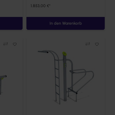
1.853,00 €*
In den Warenkorb
Vergleichen
Ve