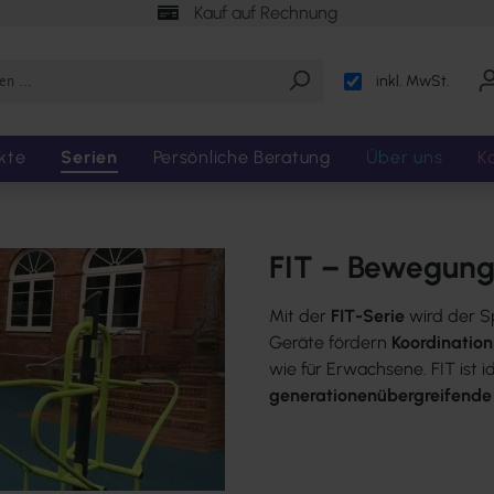
Kauf auf Rechnung
inkl. MwSt.
kte
Serien
Persönliche Beratung
Über uns
K
FIT – Bewegung 
Mit der
FIT-Serie
wird der S
Geräte fördern
Koordination
wie für Erwachsene. FIT ist i
generationenübergreifend