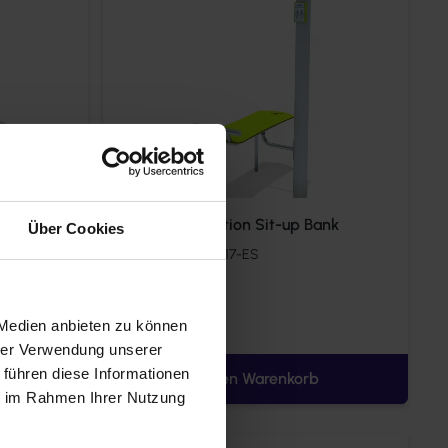
Bewegungsstation Sit-up Bank
Über Cookies
Art.-Nr.:
8LW-00417-ES
1.647,00 €*
 Medien anbieten zu können
hrer Verwendung unserer
 führen diese Informationen
In den Warenkorb
ie im Rahmen Ihrer Nutzung