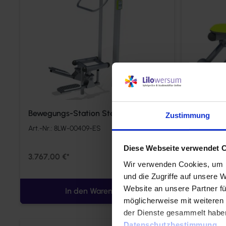
Bewegungs-Station Stepper
Bewegung
Zustimmung
Art.-Nr.:
8LW-00409-ES
Art.-Nr.:
8L
Diese Webseite verwendet 
3.767,00 €*
2.934,00 
Wir verwenden Cookies, um I
und die Zugriffe auf unsere 
Website an unsere Partner fü
In den Warenkorb
möglicherweise mit weiteren
der Dienste gesammelt habe
Datenschutzbestimmung