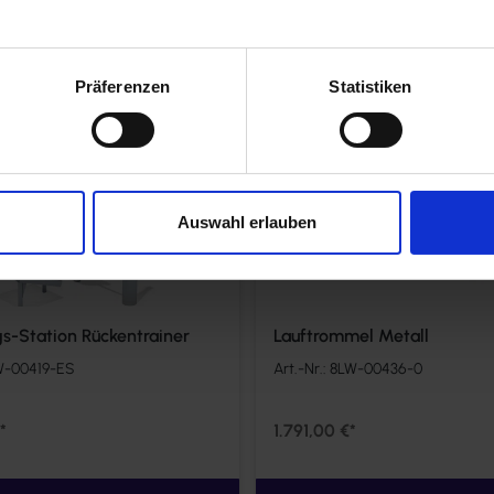
Vergleichen
Präferenzen
Statistiken
Auswahl erlauben
-Station Rückentrainer
Lauftrommel Metall
W-00419-ES
Art.-Nr.:
8LW-00436-0
*
1.791,00 €*