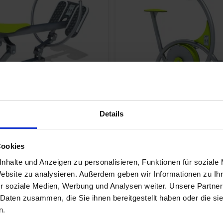
s-Station Ruderbank
Bewegungsstation Rad
Details
W-00410-ES
Art.-Nr.:
8LW-00411-ES
Cookies
€*
2.135,00 €*
nhalte und Anzeigen zu personalisieren, Funktionen für soziale
Website zu analysieren. Außerdem geben wir Informationen zu I
r soziale Medien, Werbung und Analysen weiter. Unsere Partner
In den Warenkorb
In den Warenkorb
 Daten zusammen, die Sie ihnen bereitgestellt haben oder die s
n.