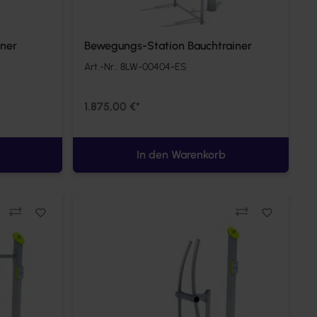
iner
Bewegungs-Station Bauchtrainer
Art.-Nr.:
8LW-00404-ES
1.875,00 €*
In den Warenkorb
Vergleichen
Ve