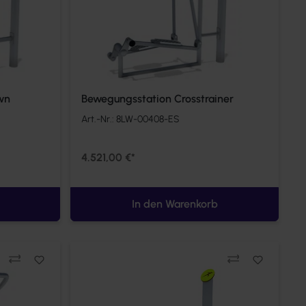
wn
Bewegungsstation Crosstrainer
Art.-Nr.:
8LW-00408-ES
4.521,00 €*
In den Warenkorb
Vergleichen
Ve