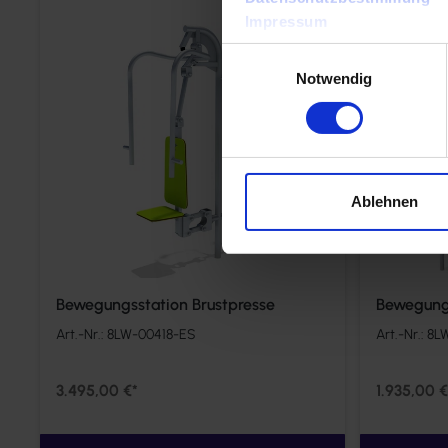
Vergleichen
Impressum
Einwilligungsauswahl
Notwendig
Ablehnen
Bewegungsstation Brustpresse
Bewegungs
Art.-Nr.:
8LW-00418-ES
Art.-Nr.:
8L
3.495,00 €*
1.935,00 €