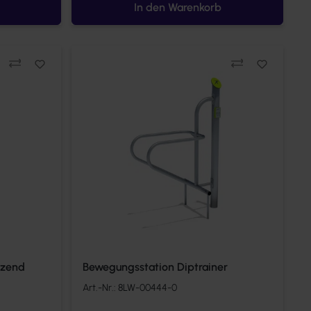
In den Warenkorb
Vergleichen
Ve
tzend
Bewegungsstation Diptrainer
Art.-Nr.:
8LW-00444-0