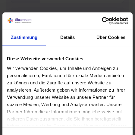
Umweltbewusstes Holz
Wir verwenden umweltbewusst
geschlagenes Holz. In diesem Fall aus
Zustimmung
Details
Über Cookies
Lärche aufgeständert, sowie
Robinienaplikationen.
Diese Webseite verwendet Cookies
Wir verwenden Cookies, um Inhalte und Anzeigen zu
Ummantelte Stahlseile
personalisieren, Funktionen für soziale Medien anbieten
Unsere Seile & Netze sind mit Polyster
zu können und die Zugriffe auf unsere Website zu
(PES) ummantelt. Die
6-litzigen Stahlseile
analysieren. Außerdem geben wir Informationen zu Ihrer
sind bestens für höchste Beanspruchung
Verwendung unserer Website an unsere Partner für
geeignet. Sie zeichnen sich durch geringe
soziale Medien, Werbung und Analysen weiter. Unsere
Wasseraufnahme & Sandeinlagerung aus.
Partner führen diese Informationen möglicherweise mit
Dabei sind sie UV beständig und habe
weiteren Daten zusammen, die Sie ihnen bereitgestellt
eine hohe Scheuerfestigkeit.
haben oder die sie im Rahmen Ihrer Nutzung der Dienste
gesammelt haben.