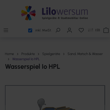
alt springen
(
0
)
inkl. MwSt.
Home
Produkte
Spielgeräte
Sand, Matsch & Wasser
Wasserspiel Io HPL
Wasserspiel Io HPL
Bildergalerie überspringen