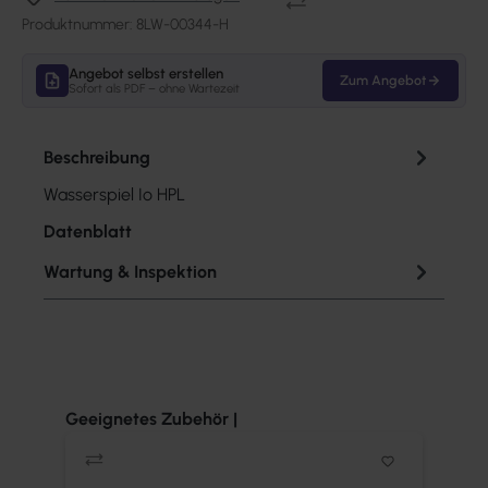
Produktnummer:
8LW-00344-H
Angebot selbst erstellen
Zum Angebot
Sofort als PDF – ohne Wartezeit
Beschreibung
Wasserspiel Io HPL
Datenblatt
Wartung & Inspektion
Produktgalerie überspringen
Geeignetes Zubehör |