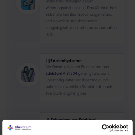
Widerstandsfähigkeit gegen
Witterungseinflüsse aus. Das Material hält
selbst starken Beanspruchungen stand
und gewährleistet dank seiner
Langlebigkeit einen sicheren, dauerhaften
Halt.
Edelstahlpfosten
Die Konstruktion und Pfosten sind aus
Edelstahl AISI 304
gefertigt und somit
vollständig witterungsbeständig und
behalten sowohl ihre Stabilität als auch
ihre Optik langfristig bei.
Schrauben aus Edelstahl
Verbindungselemente wie Schrauben,
Muttern, Unterlegscheiben aus
rostfreiem