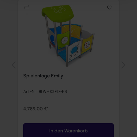
Spielanlage Emily
S
Art.-Nr.:
8LW-00047-ES
Ar
4.789,00 €*
3
In den Warenkorb