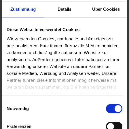
Edelstahl.
Vandalismussichere
Zustimmung
Details
Über Cookies
Verschlussschrauben aus
spritzgegossenem Polyamid.
Diese Webseite verwendet Cookies
Wir verwenden Cookies, um Inhalte und Anzeigen zu
Garantie
personalisieren, Funktionen für soziale Medien anbieten
10 Jahre Garantie
deckt alle während der
zu können und die Zugriffe auf unsere Website zu
Nutzung auftretenden Mängel ab, die auf
analysieren. Außerdem geben wir Informationen zu Ihrer
Fertigungsfehler bei Elementen aus HPL,
Verwendung unserer Website an unsere Partner für
HDPE, Edelstahl sowie feuerverzinktem
soziale Medien, Werbung und Analysen weiter. Unsere
Stahl zurückzuführen sind. *Weitere Details
siehe AGB.
Partner führen diese Informationen möglicherweise mit
weiteren Daten zusammen, die Sie ihnen bereitgestellt
haben oder die sie im Rahmen Ihrer Nutzung der Dienste
gesammelt haben.
Einwilligungsauswahl
Langlebige Rutschen
Datenschutzbestimmung
Notwendig
Rutschen aus
Edelstahl AISI 304
mit einer
Impressum
2 mm dicken Metallplatte, präzise im
CNC-Verfahren gefertigt. Die Seitenteile
Präferenzen