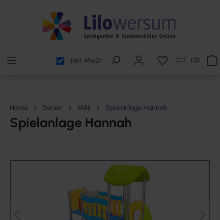
alt springen
(
0
)
inkl. MwSt.
Home
Serien
MINI
Spielanlage Hannah
Spielanlage Hannah
Bildergalerie überspringen