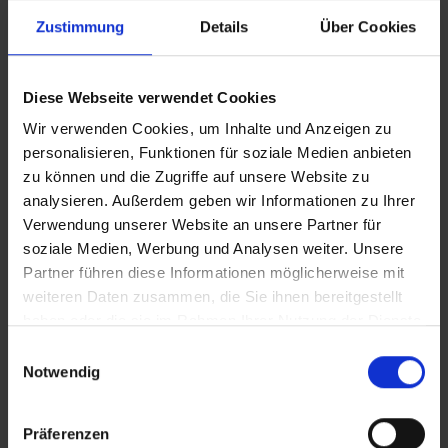
Edelstahl.
Vandalismussichere
Verschlussschrauben aus
Zustimmung
Details
Über Cookies
spritzgegossenem Polyamid.
Diese Webseite verwendet Cookies
Wir verwenden Cookies, um Inhalte und Anzeigen zu
Garantie
personalisieren, Funktionen für soziale Medien anbieten
10 Jahre Garantie
deckt alle während der
Nutzung auftretenden Mängel ab, die auf
zu können und die Zugriffe auf unsere Website zu
Fertigungsfehler bei Elementen aus HPL,
analysieren. Außerdem geben wir Informationen zu Ihrer
HDPE, Edelstahl sowie feuerverzinktem
Verwendung unserer Website an unsere Partner für
Stahl zurückzuführen sind. *Weitere Details
soziale Medien, Werbung und Analysen weiter. Unsere
siehe AGB.
Partner führen diese Informationen möglicherweise mit
weiteren Daten zusammen, die Sie ihnen bereitgestellt
haben oder die sie im Rahmen Ihrer Nutzung der Dienste
gesammelt haben.
Stabile Schaukelsitze
Einwilligungsauswahl
Datenschutzbestimmung
Notwendig
Die Sitze bestehen aus einer leichten, aber
Impressum
stabilen Aluminium-Konstruktion
und sind
mit weichem EPDM-Gummi überzogen.
Präferenzen
Dies sorgt für Witterungsbeständigkeit und