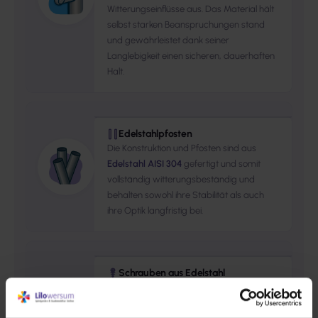
Witterungseinflüsse aus. Das Material hält
selbst starken Beanspruchungen stand
und gewährleistet dank seiner
Langlebigkeit einen sicheren, dauerhaften
Halt.
Edelstahlpfosten
Die Konstruktion und Pfosten sind aus
Edelstahl AISI 304
gefertigt und somit
vollständig witterungsbeständig und
behalten sowohl ihre Stabilität als auch
ihre Optik langfristig bei.
Schrauben aus Edelstahl
Verbindungselemente wie Schrauben,
Muttern, Unterlegscheiben aus
rostfreiem