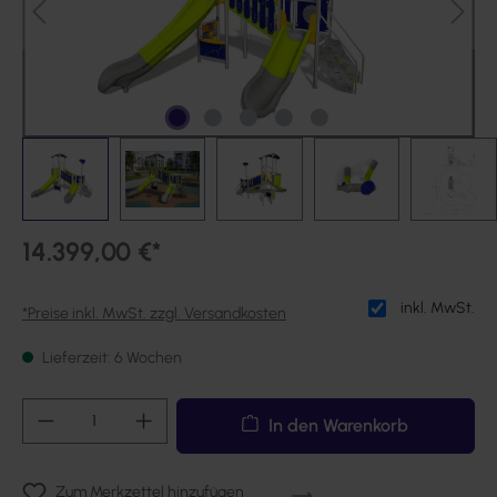
14.399,00 €*
inkl. MwSt.
*Preise inkl. MwSt. zzgl. Versandkosten
Lieferzeit: 6 Wochen
Produkt Anzahl: Gib den gewünschten Wert ei
In den Warenkorb
Zum Merkzettel hinzufügen