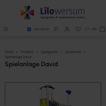
alt springen
(
0
)
inkl. MwSt.
Home
Produkte
Spielgeräte
Spieltürme
Spielanlage David
Spielanlage David
Bildergalerie überspringen