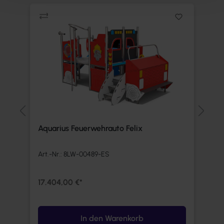
Aquarius Feuerwehrauto Felix
S
Art.-Nr.:
8LW-00489-ES
Ar
17.404,00 €*
2
In den Warenkorb